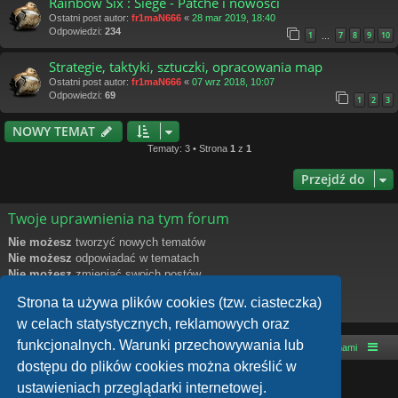
Rainbow Six : Siege - Patche i nowości
Ostatni post autor:
fr1maN666
«
28 mar 2019, 18:40
Odpowiedzi:
234
1
7
8
9
10
…
Strategie, taktyki, sztuczki, opracowania map
Ostatni post autor:
fr1maN666
«
07 wrz 2018, 10:07
Odpowiedzi:
69
1
2
3
NOWY TEMAT
Tematy: 3 • Strona
1
z
1
Przejdź do
Twoje uprawnienia na tym forum
Nie możesz
tworzyć nowych tematów
Nie możesz
odpowiadać w tematach
Nie możesz
zmieniać swoich postów
Nie możesz
usuwać swoich postów
Strona ta używa plików cookies (tzw. ciasteczka)
Nie możesz
dodawać załączników
w celach statystycznych, reklamowych oraz
funkcjonalnych. Warunki przechowywania lub
Strona główna
Kontakt z nami
dostępu do plików cookies można określić w
Technologię dostarcza
phpBB
® Forum Software © phpBB Limited
ustawieniach przeglądarki internetowej.
Style autor:
Arty
- phpBB 3.3 autor: MrGaby