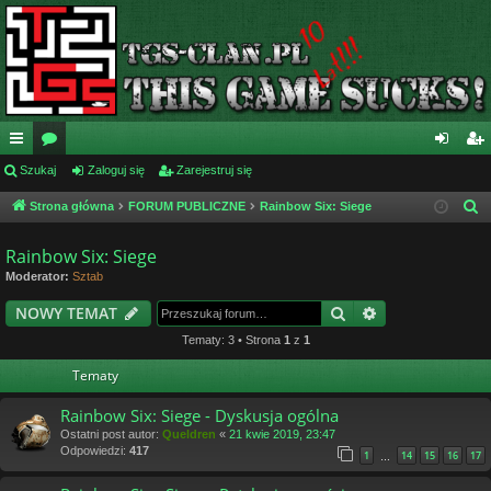
ię
Szukaj
or
Zaloguj się
Zarejestruj się
al
ar
ce
a
og
ej
Strona główna
FORUM PUBLICZNE
Rainbow Six: Siege
S
z
j
uj
es
Rainbow Six: Siege
u
…
si
tru
Moderator:
Sztab
k
ę
j
a
Szukaj
Wyszukiwanie
NOWY TEMAT
j
si
Tematy: 3 • Strona
1
z
1
ę
Tematy
Rainbow Six: Siege - Dyskusja ogólna
Ostatni post autor:
Queldren
«
21 kwie 2019, 23:47
Odpowiedzi:
417
1
14
15
16
17
…