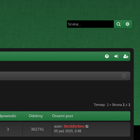
Szukaj
Wys
W
FA
al
ar
Q
og
ej
uj
es
si
tru
ę
j
Tematy: 1 • Strona
1
z
1
si
powiedzi
Odsłony
Ostatni post
ę
autor:
Slo1kDz3mu
3
362741
05 paź 2015, 0:48