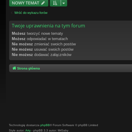
NOWY TEMAT
Wróć do wykazu forów
Twoje uprawnienia na tym forum
Możesz
tworzyć nowe tematy
Możesz
odpowiadać w tematach
Nie możesz
zmieniać swoich postów
Nie możesz
usuwać swoich postów
Nie możesz
dodawać załączników
Strona główna
Technologię dostarcza
phpBB
® Forum Software © phpBB Limited
Style autor:
Arty
- phpBB 3.3 autor: MrGaby