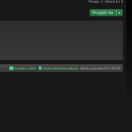
Tematy: 1 • Strona
1
z
1
Przejdź do
Kontakt z nami
Usuń ciasteczka witryny
Strefa czasowa
UTC+02:00