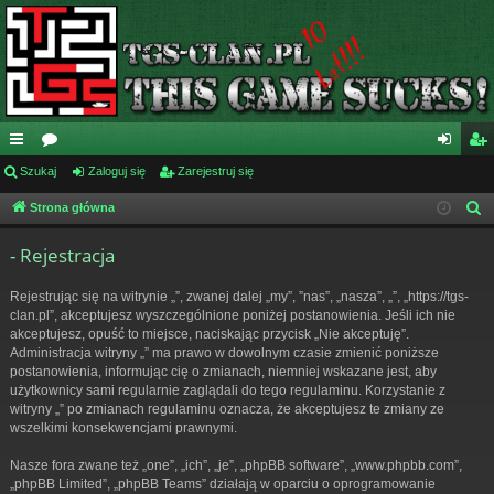
ię
Szukaj
or
Zaloguj się
Zarejestruj się
al
ar
ce
a
og
ej
Strona główna
S
z
j
uj
es
- Rejestracja
u
…
si
tru
k
Rejestrując się na witrynie „”, zwanej dalej „my”, ”nas”, „nasza”, „”, „https://tgs-
ę
j
a
clan.pl”, akceptujesz wyszczególnione poniżej postanowienia. Jeśli ich nie
j
akceptujesz, opuść to miejsce, naciskając przycisk „Nie akceptuję”.
si
Administracja witryny „” ma prawo w dowolnym czasie zmienić poniższe
ę
postanowienia, informując cię o zmianach, niemniej wskazane jest, aby
użytkownicy sami regularnie zaglądali do tego regulaminu. Korzystanie z
witryny „” po zmianach regulaminu oznacza, że akceptujesz te zmiany ze
wszelkimi konsekwencjami prawnymi.
Nasze fora zwane też „one”, „ich”, „je”, „phpBB software”, „www.phpbb.com”,
„phpBB Limited”, „phpBB Teams” działają w oparciu o oprogramowanie