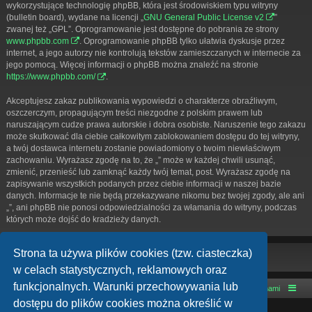
wykorzystujące technologię phpBB, która jest środowiskiem typu witryny
(bulletin board), wydane na licencji „
GNU General Public License v2
”
zwanej też „GPL”. Oprogramowanie jest dostępne do pobrania ze strony
www.phpbb.com
. Oprogramowanie phpBB tylko ułatwia dyskusje przez
internet, a jego autorzy nie kontrolują tekstów zamieszczanych w internecie za
jego pomocą. Więcej informacji o phpBB można znaleźć na stronie
https://www.phpbb.com/
.
Akceptujesz zakaz publikowania wypowiedzi o charakterze obraźliwym,
oszczerczym, propagującym treści niezgodne z polskim prawem lub
naruszającym cudze prawa autorskie i dobra osobiste. Naruszenie tego zakazu
może skutkować dla ciebie całkowitym zablokowaniem dostępu do tej witryny,
a twój dostawca internetu zostanie powiadomiony o twoim niewłaściwym
zachowaniu. Wyrażasz zgodę na to, że „” może w każdej chwili usunąć,
zmienić, przenieść lub zamknąć każdy twój temat, post. Wyrażasz zgodę na
zapisywanie wszystkich podanych przez ciebie informacji w naszej bazie
danych. Informacje te nie będą przekazywane nikomu bez twojej zgody, ale ani
„”, ani phpBB nie ponosi odpowiedzialności za włamania do witryny, podczas
których może dojść do kradzieży danych.
Strona ta używa plików cookies (tzw. ciasteczka)
w celach statystycznych, reklamowych oraz
funkcjonalnych. Warunki przechowywania lub
Strona główna
Kontakt z nami
dostępu do plików cookies można określić w
Technologię dostarcza
phpBB
® Forum Software © phpBB Limited