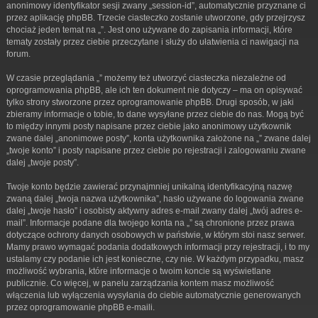
anonimowy identyfikator sesji zwany „session-id”, automatycznie przyznane ci
przez aplikację phpBB. Trzecie ciasteczko zostanie utworzone, gdy przejrzysz
chociaż jeden temat na „”. Jest ono używane do zapisania informacji, które
tematy zostały przez ciebie przeczytane i służy do ułatwienia ci nawigacji na
forum.
W czasie przeglądania „” możemy też utworzyć ciasteczka niezależne od
oprogramowania phpBB, ale ich ten dokument nie dotyczy – ma on opisywać
tylko strony stworzone przez oprogramowanie phpBB. Drugi sposób, w jaki
zbieramy informacje o tobie, to dane wysyłane przez ciebie do nas. Mogą być
to między innymi posty napisane przez ciebie jako anonimowy użytkownik
zwane dalej „anonimowe posty”, konta użytkownika założone na „” zwane dalej
„twoje konto” i posty napisane przez ciebie po rejestracji i zalogowaniu zwane
dalej „twoje posty”.
Twoje konto będzie zawierać przynajmniej unikalną identyfikacyjną nazwę
zwaną dalej „twoja nazwa użytkownika”, hasło używane do logowania zwane
dalej „twoje hasło” i osobisty aktywny adres e-mail zwany dalej „twój adres e-
mail”. Informacje podane dla twojego konta na „” są chronione przez prawa
dotyczące ochrony danych osobowych w państwie, w którym stoi nasz serwer.
Mamy prawo wymagać podania dodatkowych informacji przy rejestracji, i to my
ustalamy czy podanie ich jest konieczne, czy nie. W każdym przypadku, masz
możliwość wybrania, które informacje o twoim koncie są wyświetlane
publicznie. Co więcej, w panelu zarządzania kontem masz możliwość
włączenia lub wyłączenia wysyłania do ciebie automatycznie generowanych
przez oprogramowanie phpBB e-maili.