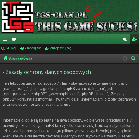
ię
Szukaj
or
Zaloguj się
Zarejestruj się
al
ar
ce
a
og
ej
Strona główna
S
z
j
uj
es
- Zasady ochrony danych osobowych
u
…
si
tru
k
Ten tekst opisuje, w jaki sposób „” i firmy stowarzyszone zwane dalej „my”,
ę
j
a
„nas”, „nasz”, „”, „https://tgs-clan.pl” i phpBB zwane dalej „oni”, „ich”,
j
„oprogramowanie phpBB”, „www.phpbb.com”, „phpBB Limited”, „Zespoły
si
phpBB”, korzystają z informacji zwanymi dalej „informacjami o tobie” zebranych
ę
w czasie dowolnej twojej sesji na forum.
Informacje o tobie są zbierane na dwa sposoby. Po pierwsze, przeglądanie „”
powoduje, że aplikacja phpBB tworzy kilka ciasteczek, które są małymi plikami
tekstowymi pobranymi do katalogu plików tymczasowych twojej przeglądarki.
Pierwsze dwa ciasteczka zawierają identyfikator użytkownika zwany „user-id” i