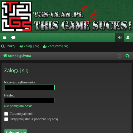
ię
Szukaj
or
Zaloguj się
Zarejestruj się
al
ar
ce
a
og
ej
Strona główna
S
z
j
uj
es
Zaloguj się
u
…
si
tru
k
ę
j
a
Nazwa użytkownika:
j
si
Hasło:
ę
Nie pamiętam hasła
Zapamiętaj mnie
Ukryj mój status podczas tej sesji