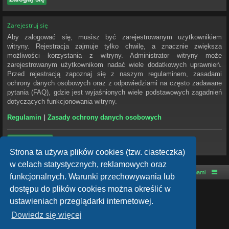
Zarejestruj się
Aby zalogować się, musisz być zarejestrowanym użytkownikiem
witryny. Rejestracja zajmuje tylko chwilę, a znacznie zwiększa
możliwości korzystania z witryny. Administrator witryny może
zarejestrowanym użytkownikom nadać wiele dodatkowych uprawnień.
Przed rejestracją zapoznaj się z naszym regulaminem, zasadami
ochrony danych osobowych oraz z odpowiedziami na często zadawane
pytania (FAQ), gdzie jest wyjaśnionych wiele podstawowych zagadnień
dotyczących funkcjonowania witryny.
Regulamin
|
Zasady ochrony danych osobowych
Zarejestruj się
Strona ta używa plików cookies (tzw. ciasteczka)
w celach statystycznych, reklamowych oraz
Strona główna
Kontakt z nami
funkcjonalnych. Warunki przechowywania lub
dostępu do plików cookies można określić w
Technologię dostarcza
phpBB
® Forum Software © phpBB Limited
ustawieniach przeglądarki internetowej.
Style autor:
Arty
- phpBB 3.3 autor: MrGaby
Dowiedz się więcej
Polski pakiet językowy dostarcza
phpBB.pl
phpBB SiteMaker