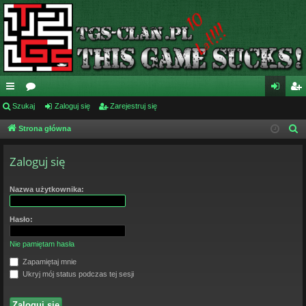
ię
Szukaj
or
Zaloguj się
Zarejestruj się
al
ar
ce
a
og
ej
Strona główna
S
z
j
uj
es
Zaloguj się
u
…
si
tru
k
ę
j
a
Nazwa użytkownika:
j
si
Hasło:
ę
Nie pamiętam hasła
Zapamiętaj mnie
Ukryj mój status podczas tej sesji