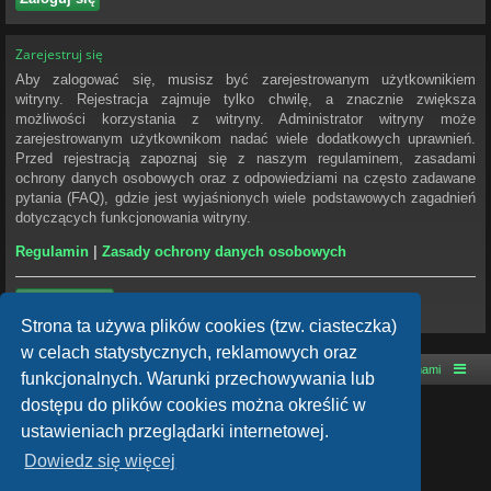
Zarejestruj się
Aby zalogować się, musisz być zarejestrowanym użytkownikiem
witryny. Rejestracja zajmuje tylko chwilę, a znacznie zwiększa
możliwości korzystania z witryny. Administrator witryny może
zarejestrowanym użytkownikom nadać wiele dodatkowych uprawnień.
Przed rejestracją zapoznaj się z naszym regulaminem, zasadami
ochrony danych osobowych oraz z odpowiedziami na często zadawane
pytania (FAQ), gdzie jest wyjaśnionych wiele podstawowych zagadnień
dotyczących funkcjonowania witryny.
Regulamin
|
Zasady ochrony danych osobowych
Zarejestruj się
Strona ta używa plików cookies (tzw. ciasteczka)
w celach statystycznych, reklamowych oraz
Strona główna
Kontakt z nami
funkcjonalnych. Warunki przechowywania lub
dostępu do plików cookies można określić w
Technologię dostarcza
phpBB
® Forum Software © phpBB Limited
ustawieniach przeglądarki internetowej.
Style autor:
Arty
- phpBB 3.3 autor: MrGaby
Dowiedz się więcej
Polski pakiet językowy dostarcza
phpBB.pl
phpBB SiteMaker