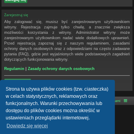
Zarejestruj się
Aby zalogować się, musisz być zarejestrowanym użytkownikiem
witryny. Rejestracja zajmuje tylko chwilę, a znacznie zwiększa
możliwości korzystania z witryny. Administrator witryny może
zarejestrowanym użytkownikom nadać wiele dodatkowych uprawnień.
Przed rejestracją zapoznaj się z naszym regulaminem, zasadami
ochrony danych osobowych oraz z odpowiedziami na często zadawane
pytania (FAQ), gdzie jest wyjaśnionych wiele podstawowych zagadnień
dotyczących funkcjonowania witryny.
Regulamin
|
Zasady ochrony danych osobowych
Zarejestruj się
Strona ta używa plików cookies (tzw. ciasteczka)
w celach statystycznych, reklamowych oraz
Strona główna
Kontakt z nami
funkcjonalnych. Warunki przechowywania lub
dostępu do plików cookies można określić w
Technologię dostarcza
phpBB
® Forum Software © phpBB Limited
ustawieniach przeglądarki internetowej.
Style autor:
Arty
- phpBB 3.3 autor: MrGaby
Dowiedz się więcej
Polski pakiet językowy dostarcza
phpBB.pl
phpBB SiteMaker