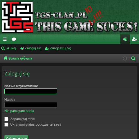
ię
Szukaj
or
Zaloguj się
Zarejestruj się
al
ar
ce
a
og
ej
Strona główna
S
z
j
uj
es
Zaloguj się
u
…
si
tru
k
ę
j
a
Nazwa użytkownika:
j
si
Hasło:
ę
Nie pamiętam hasła
Zapamiętaj mnie
Ukryj mój status podczas tej sesji