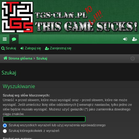
ię
Szukaj
or
Zaloguj się
Zarejestruj się
al
ar
ce
a
og
ej
Strona główna
Szukaj
j
uj
es
Szukaj
…
si
tru
Wyszukiwanie
ę
j
si
Szukaj wg słów kluczowych:
Umieść
+
przed słowem, które musi wystąpić oraz
-
przed słowem, które nie może
ę
wystąpić. Jeśli umieścisz listę słów oddzielonych
|
wewnątrz nawiasów, tylko jedno ze
słów będzie musiało wystąpić. Możesz użyć gwiazdki (*) jako zamiennika dowolnego
ciągu znaków.
Szukaj wszystkich wyrażeń lub użyj wyrażenia wprowadzonego
Szukaj któregokolwiek z wyrażeń
Szukaj wg autora: