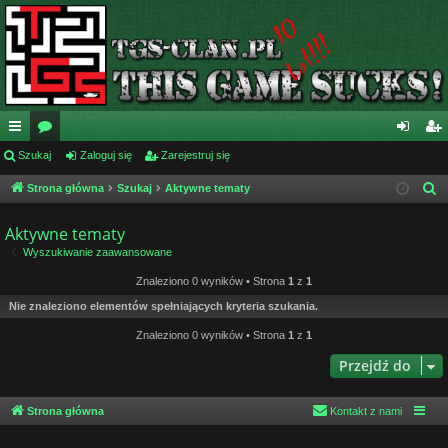
ię
Szukaj
or
Zaloguj się
Zarejestruj się
al
ar
ce
a
og
ej
Strona główna
Szukaj
Aktywne tematy
S
z
j
uj
es
Aktywne tematy
u
…
si
tru
Wyszukiwanie zaawansowane
k
ę
j
a
Znaleziono 0 wyników • Strona
1
z
1
j
si
Nie znaleziono elementów spełniających kryteria szukania.
Znaleziono 0 wyników • Strona
1
z
1
ę
Przejdź do
Strona główna
Kontakt z nami