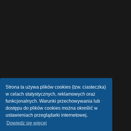
Strona ta używa plików cookies (tzw. ciasteczka)
w celach statystycznych, reklamowych oraz
funkcjonalnych. Warunki przechowywania lub
dostępu do plików cookies można określić w
Technologię dostarcza
phpBB
® Forum Software © phpBB Limited
ustawieniach przeglądarki internetowej.
Style autor:
Arty
- phpBB 3.3 autor: MrGaby
Dowiedz się więcej
Polski pakiet językowy dostarcza
phpBB.pl
phpBB SiteMaker