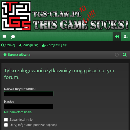
ię
Szukaj
or
Zaloguj się
Zarejestruj się
al
ar
ce
a
og
ej
Strona główna
S
z
j
uj
es
u
Tylko zalogowani użytkownicy mogą pisać na tym
…
si
tru
k
forum.
ę
j
a
j
si
Nazwa użytkownika:
ę
Hasło:
Nie pamiętam hasła
Zapamiętaj mnie
Ukryj mój status podczas tej sesji