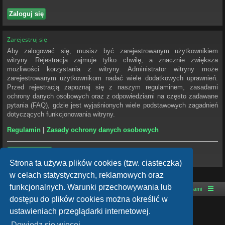
Zarejestruj się
Aby zalogować się, musisz być zarejestrowanym użytkownikiem
witryny. Rejestracja zajmuje tylko chwilę, a znacznie zwiększa
możliwości korzystania z witryny. Administrator witryny może
zarejestrowanym użytkownikom nadać wiele dodatkowych uprawnień.
Przed rejestracją zapoznaj się z naszym regulaminem, zasadami
ochrony danych osobowych oraz z odpowiedziami na często zadawane
pytania (FAQ), gdzie jest wyjaśnionych wiele podstawowych zagadnień
dotyczących funkcjonowania witryny.
Regulamin
|
Zasady ochrony danych osobowych
Zarejestruj się
Strona ta używa plików cookies (tzw. ciasteczka)
w celach statystycznych, reklamowych oraz
funkcjonalnych. Warunki przechowywania lub
Strona główna
Kontakt z nami
dostępu do plików cookies można określić w
Technologię dostarcza
phpBB
® Forum Software © phpBB Limited
ustawieniach przeglądarki internetowej.
Style autor:
Arty
- phpBB 3.3 autor: MrGaby
Polski pakiet językowy dostarcza
phpBB.pl
Dowiedz się więcej