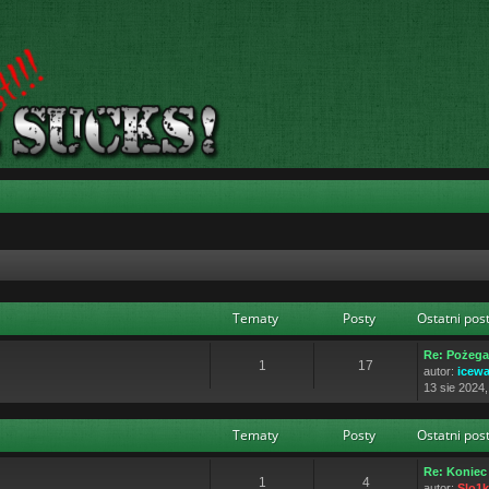
Tematy
Posty
Ostatni pos
Re: Pożega
1
17
autor:
icewa
13 sie 2024,
Tematy
Posty
Ostatni pos
Re: Konie
1
4
autor:
Slo1