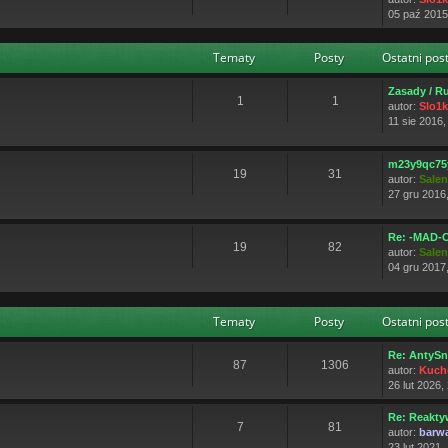
05 paź 2015
Tematy
Posty
Ostatni pos
Zasady / R
1
1
autor:
Slo1
11 sie 2016,
m23y9qc75
19
31
autor:
Sale
27 gru 2016
Re: -MAD-C
19
82
autor:
Sale
04 gru 2017
Tematy
Posty
Ostatni pos
Re: AntySn
87
1306
autor:
Kuch
26 lut 2026,
Re: Reakty
7
81
autor:
barw
23 lut 2021,