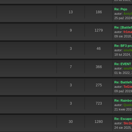
Re: Pejo
13
186
autor:
AntyS
25 paź 2024
Re: [Battle
9
1279
autor:
fr1m
09 sie 2018,
Re: BF3 p
3
46
autor:
snuf
18 lut 2024,
Re: EVENT
7
366
autor:
snuf
01 lis 2022,
Re: Battlef
3
275
autor:
TeGi
09 paź 2019
Re: Rainbo
3
723
autor:
Quel
21 kwie 201
Re: Escape
30
1280
autor:
Slo1
24 sie 2025,