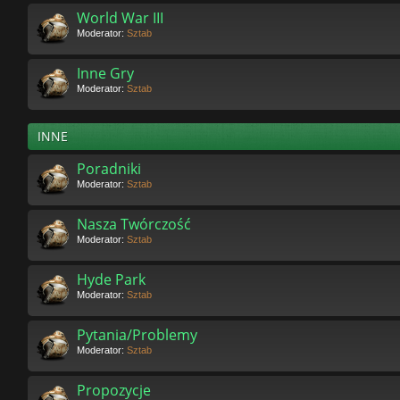
World War III
Moderator:
Sztab
Inne Gry
Moderator:
Sztab
INNE
Poradniki
Moderator:
Sztab
Nasza Twórczość
Moderator:
Sztab
Hyde Park
Moderator:
Sztab
Pytania/Problemy
Moderator:
Sztab
Propozycje