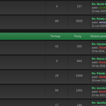
Re: World W
4
157
autor:
snuf
13 mar 2023
Re: Ready 
89
3505
autor:
verse
11 cze 2024
Tematy
Posty
Ostatni pos
Re: Optyma
42
305
autor:
Slo1
15 lis 2024,
Re: Nasza
5
844
autor:
Kuch
24 sty 2026
Re: Filmiki
29
5309
autor:
Slo1
28 kwie 202
Re: monito
94
1261
autor:
Kuch
23 sty 2022
Re: Spotify
17
144