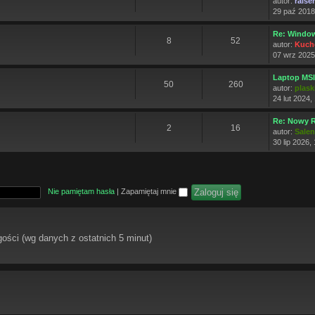
autor:
raise
29 paź 2018
Re: Window
8
52
autor:
Kuch
07 wrz 2025
Laptop MS
50
260
autor:
plask
24 lut 2024,
Re: Nowy 
2
16
autor:
Sale
30 lip 2026,
Nie pamiętam hasła
|
Zapamiętaj mnie
gości (wg danych z ostatnich 5 minut)