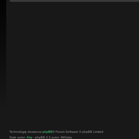
Technologię dostarcza
phpBB
® Forum Software © phpBB Limited
Style autor:
Arty
- phpBB 3.3 autor: MrGaby